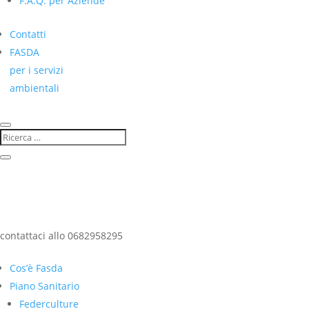
F.A.Q. per Aziende
Contatti
FASDA
per i servizi
ambientali
contattaci allo 0682958295
Cos’è Fasda
Piano Sanitario
Federculture