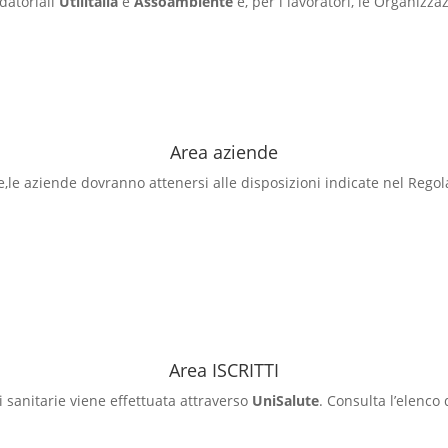
datoriali
Utilitalia
e
Assoambiente
e, per i lavoratori, le Organizza
Area aziende
e,le aziende dovranno attenersi alle disposizioni indicate nel Reg
Area ISCRITTI
i sanitarie viene effettuata attraverso
UniSalute
. Consulta l’elenco