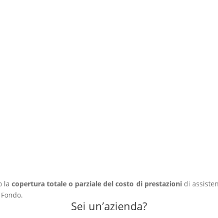
se di studio di merito
ca con il fondo fasda
cket SNN
o la
copertura totale o parziale del costo di prestazioni
di assisten
l Fondo.
Sei un’azienda?