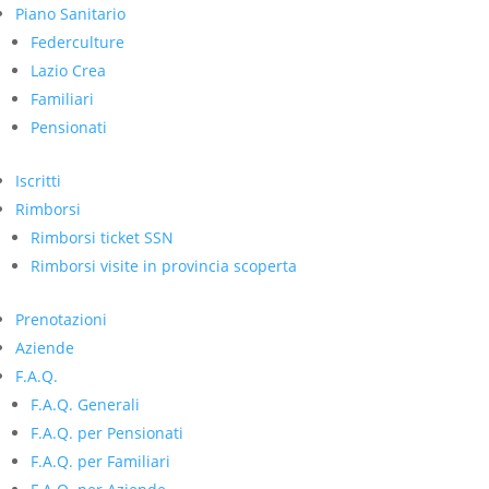
Piano Sanitario
Federculture
Lazio Crea
Familiari
Pensionati
Iscritti
Rimborsi
Rimborsi ticket SSN
Rimborsi visite in provincia scoperta
Prenotazioni
Aziende
F.A.Q.
F.A.Q. Generali
F.A.Q. per Pensionati
F.A.Q. per Familiari