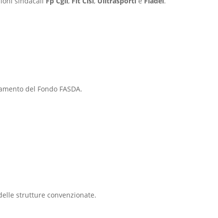
zioni sindacali
Fp Cgil
,
Fit Cisl
,
Uiltrasporti
e
Fiadel
.
olamento del Fondo FASDA.
 delle strutture convenzionate.