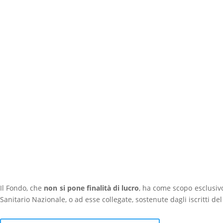
Aperto il Bando per l'assegnazione di 20 bor
Scopri di più
Scopri come prenotare una visita specialisti
Scopri di più
Scopri come richiedere il rimborso di un ti
Scopri di più
Il Fondo, che
non si pone finalità di lucro
, ha come scopo esclusiv
Sanitario Nazionale, o ad esse collegate, sostenute dagli iscritti de